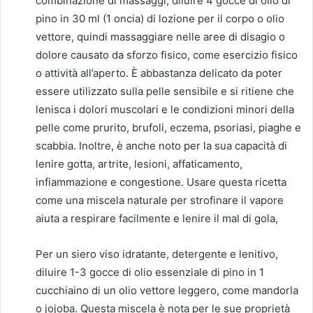
combinazione di massaggi, diluire 4 gocce di olio di
pino in 30 ml (1 oncia) di lozione per il corpo o olio
vettore, quindi massaggiare nelle aree di disagio o
dolore causato da sforzo fisico, come esercizio fisico
o attività all’aperto. È abbastanza delicato da poter
essere utilizzato sulla pelle sensibile e si ritiene che
lenisca i dolori muscolari e le condizioni minori della
pelle come prurito, brufoli, eczema, psoriasi, piaghe e
scabbia. Inoltre, è anche noto per la sua capacità di
lenire gotta, artrite, lesioni, affaticamento,
infiammazione e congestione. Usare questa ricetta
come una miscela naturale per strofinare il vapore
aiuta a respirare facilmente e lenire il mal di gola,
Per un siero viso idratante, detergente e lenitivo,
diluire 1-3 gocce di olio essenziale di pino in 1
cucchiaino di un olio vettore leggero, come mandorla
o jojoba. Questa miscela è nota per le sue proprietà