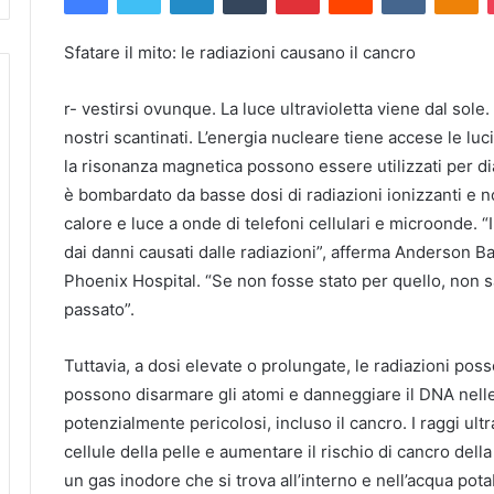
Sfatare il mito: le radiazioni causano il cancro
r-
vestirsi ovunque.
La luce ultravioletta viene dal sole.
nostri scantinati.
L’energia nucleare tiene accese le luci
la risonanza magnetica possono essere utilizzati per di
è bombardato da basse dosi di radiazioni ionizzanti e non
calore e luce a onde di telefoni cellulari e microonde.
“
dai danni causati dalle radiazioni”, afferma Anderson B
Phoenix Hospital.
“Se non fosse stato per quello, non
passato”.
Tuttavia, a dosi elevate o prolungate, le radiazioni po
possono disarmare gli atomi e danneggiare il DNA nelle ce
potenzialmente pericolosi, incluso il cancro.
I raggi ul
cellule della pelle e aumentare il rischio di cancro della 
un gas inodore che si trova all’interno e nell’acqua pota