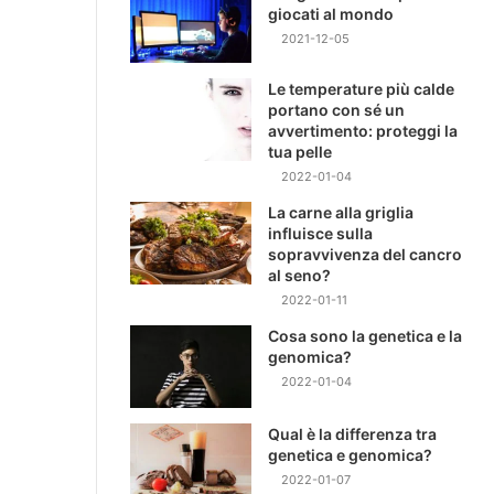
giocati al mondo
2021-12-05
Le temperature più calde
portano con sé un
avvertimento: proteggi la
tua pelle
2022-01-04
La carne alla griglia
influisce sulla
sopravvivenza del cancro
al seno?
2022-01-11
Cosa sono la genetica e la
genomica?
2022-01-04
Qual è la differenza tra
genetica e genomica?
2022-01-07