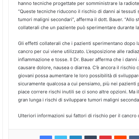
hanno tecniche progettate per somministrare la radioter
“Queste tecniche riducono il rischio di danni ai tessuti 
tumori maligni secondari”, afferma il dott. Bauer.
“Allo 
collaterali che un paziente può sperimentare durante la
Gli effetti collaterali che i pazienti sperimentano dopo
cancro per cui viene utilizzato.
L’esposizione alle radi
infiammazione e tosse.
Il Dr. Bauer afferma che i danni 
causare dolore, nausea o diarrea.
C’è ancora il rischio 
giovani possa aumentare le loro possibilità di sviluppa
sicuramente qualcosa a cui pensiamo, più nei pazienti p
piace correre rischi inutili se ci sono altre opzioni.
Ma i
gran lunga i rischi di sviluppare tumori maligni seconda
Ulteriori informazioni sui fattori di rischio per il cancro 
Facebook
Twitter
LinkedIn
Tumblr
Pinterest
Reddit