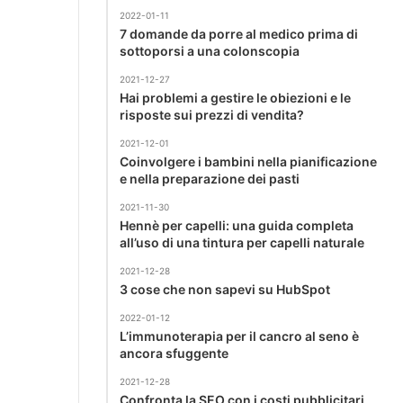
2022-01-11
7 domande da porre al medico prima di
sottoporsi a una colonscopia
2021-12-27
Hai problemi a gestire le obiezioni e le
risposte sui prezzi di vendita?
2021-12-01
Coinvolgere i bambini nella pianificazione
e nella preparazione dei pasti
2021-11-30
Hennè per capelli: una guida completa
all’uso di una tintura per capelli naturale
2021-12-28
3 cose che non sapevi su HubSpot
2022-01-12
L’immunoterapia per il cancro al seno è
ancora sfuggente
2021-12-28
Confronta la SEO con i costi pubblicitari