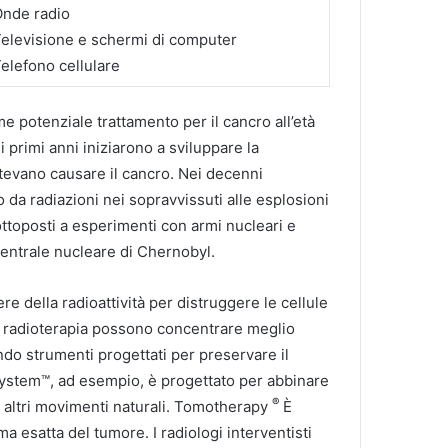
nde radio
elevisione e schermi di computer
elefono cellulare
e potenziale trattamento per il cancro all’età
 primi anni iniziarono a sviluppare la
tevano causare il cancro.
Nei decenni
 da radiazioni nei sopravvissuti alle esplosioni
ttoposti a esperimenti con armi nucleari e
centrale nucleare di Chernobyl.
ere della radioattività per distruggere le cellule
di radioterapia possono concentrare meglio
ndo strumenti progettati per preservare il
System™, ad esempio, è progettato per abbinare
®
d altri movimenti naturali.
Tomotherapy
È
orma esatta del tumore.
I radiologi interventisti