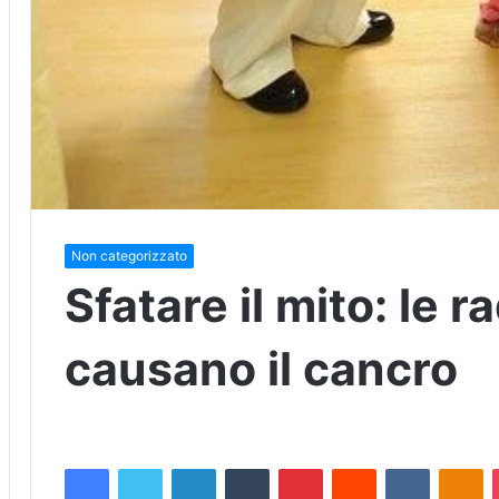
Non categorizzato
Sfatare il mito: le r
causano il cancro
Facebook
Twitter
LinkedIn
Tumblr
Pinterest
Reddit
VKontakte
Odnoklassniki