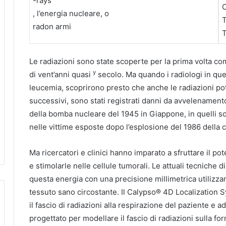
-rays
O
, l’energia nucleare, o
T
radon
armi
T
Le radiazioni sono state scoperte per la prima volta com
y
di
vent’anni quasi
secolo.
Ma quando i radiologi in quei
leucemia, scoprirono presto che anche le radiazioni po
successivi, sono stati registrati danni da avvelenamento
della bomba nucleare del 1945 in Giappone, in quelli so
nelle vittime esposte dopo l’esplosione del 1986 della 
Ma ricercatori e clinici hanno imparato a sfruttare il pot
e stimolarle nelle cellule tumorali.
Le attuali tecniche 
questa energia con una precisione millimetrica utilizza
tessuto sano circostante.
Il Calypso® 4D Localization 
il fascio di radiazioni alla respirazione del paziente e a
progettato per modellare il fascio di radiazioni sulla f