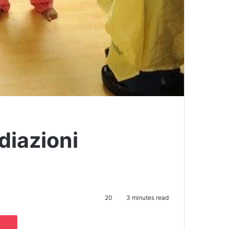
adiazioni
20
3 minutes read
Pocket