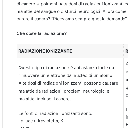
di cancro ai polmoni.
Alte dosi di radiazioni ionizzanti
malattie del sangue o disturbi neurologici.
Allora come 
curare il cancro?
“Riceviamo sempre questa domanda”, a
Che cos’è la radiazione?
RADIAZIONE IONIZZANTE
R
Q
Questo tipo di radiazione è abbastanza forte da
e
rimuovere un elettrone dal nucleo di un atomo.
a
Alte dosi di radiazioni ionizzanti possono causare
q
malattie da radiazioni, problemi neurologici e
c
malattie, incluso il cancro.
L
Le fonti di radiazioni ionizzanti sono:
i
La luce ultravioletta, X
F