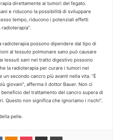
apia direttamente ai tumori del fegato.
sani e riducono la possibilità di sviluppare
stesso tempo, riducono i potenziali effetti
 radioterapia”.
 la radioterapia possono dipendere dal tipo di
azioni al tessuto polmonare sano può causare
ai tessuti sani nel tratto digestivo possono
che la radioterapia per curare i tumori nei
re un secondo cancro più avanti nella vita.
“È
iù giovani”, afferma il dottor Bauer.
Non ci
l beneficio del trattamento del cancro supera di
ri.
Questo non significa che ignoriamo i rischi”.
della pelle.
VKontakte
Odnoklassniki
Pocket
Share via Email
Print