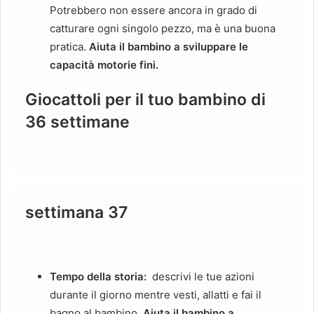
Potrebbero non essere ancora in grado di
catturare ogni singolo pezzo, ma è una buona
pratica.
Aiuta il bambino a sviluppare le
capacità motorie fini.
Giocattoli per il tuo bambino di
36 settimane
settimana 37
Tempo della storia:
descrivi le tue azioni
durante il giorno mentre vesti, allatti e fai il
bagno al bambino.
Aiuta il bambino a