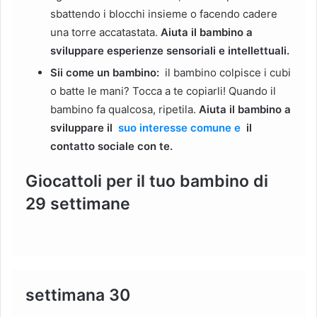
sbattendo i blocchi insieme o facendo cadere
una torre accatastata.
Aiuta il bambino a
sviluppare esperienze sensoriali e intellettuali.
Sii come un bambino:
il bambino colpisce i cubi
o batte le mani? Tocca a te copiarli! Quando il
bambino fa qualcosa, ripetila.
Aiuta il bambino a
sviluppare il
suo interesse comune e
il
contatto sociale con te.
Giocattoli per il tuo bambino di
29 settimane
settimana 30