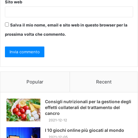
Sito web
Salva il mio nome, email e sito web in questo browser per la
prossima volta che commento.
Popular
Recent
Consigli nutrizionali per la gestione degli
effetti collaterali del trattamento del
cancro
2021-12-12
I 10 giochi online più giocati al mondo
2021-12-05