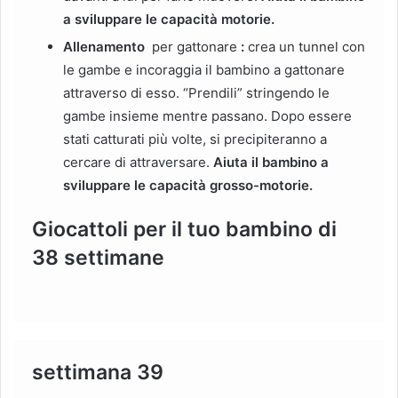
a sviluppare le capacità motorie.
Allenamento
per gattonare
:
crea un tunnel con
le gambe e incoraggia il bambino a gattonare
attraverso di esso. “Prendili” stringendo le
gambe insieme mentre passano. Dopo essere
stati catturati più volte, si precipiteranno a
cercare di attraversare.
Aiuta il bambino a
sviluppare le capacità grosso-motorie.
Giocattoli per il tuo bambino di
38 settimane
settimana 39