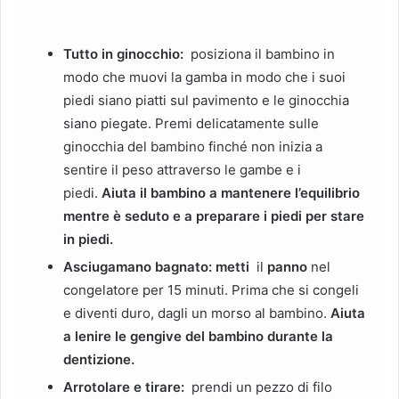
Tutto in ginocchio:
posiziona il bambino in
modo che muovi la gamba in modo che i suoi
piedi siano piatti sul pavimento e le ginocchia
siano piegate. Premi delicatamente sulle
ginocchia del bambino finché non inizia a
sentire il peso attraverso le gambe e i
piedi.
Aiuta il bambino a mantenere l’equilibrio
mentre è seduto e a preparare i piedi per stare
in piedi.
Asciugamano bagnato: metti
il
panno
nel
congelatore per 15 minuti. Prima che si congeli
e diventi duro, dagli un morso al bambino.
Aiuta
a lenire le gengive del bambino durante la
dentizione.
Arrotolare e tirare:
prendi un pezzo di filo