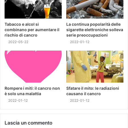
Tabacco e alcol si
La continua popolarità delle
combinano per aumentare il
sigarette elettroniche solleva
rischio di cancro
serie preoccupazioni
2022-05-22
2022-01-12
Rompere i miti: il cancro non
Sfatare il mito: le radiazioni
è solo una malattia
causano il cancro
2022-01-12
2022-01-12
Lascia un commento