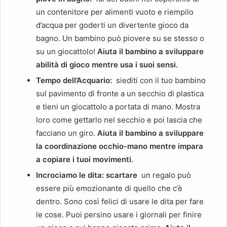
un contenitore per alimenti vuoto e riempilo
d’acqua per goderti un divertente gioco da
bagno. Un bambino può piovere su se stesso o
su un giocattolo!
Aiuta il bambino a sviluppare
abilità di gioco mentre usa i suoi sensi.
Tempo dell’Acquario:
siediti con il tuo bambino
sul pavimento di fronte a un secchio di plastica
e tieni un giocattolo a portata di mano. Mostra
loro come gettarlo nel secchio e poi lascia che
facciano un giro.
Aiuta il bambino a sviluppare
la coordinazione occhio-mano mentre impara
a copiare i tuoi movimenti.
Incrociamo le dita: scartare
un regalo può
essere più emozionante di quello che c’è
dentro. Sono così felici di usare le dita per fare
le cose. Puoi persino usare i giornali per finire