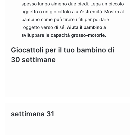
spesso lungo almeno due piedi. Lega un piccolo
oggetto o un giocattolo a un’estremità. Mostra al
bambino come può tirare i fili per portare
l’oggetto verso di sé.
Aiuta il bambino a
sviluppare le capacità grosso-motorie.
Giocattoli per il tuo bambino di
30 settimane
settimana 31