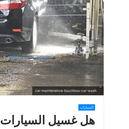
car-maintenance-touchless-car-wash
السيارات
هل غسيل السيارات