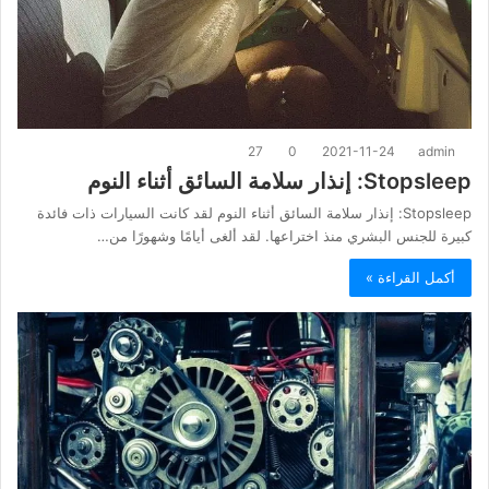
27
0
2021-11-24
admin
Stopsleep: إنذار سلامة السائق أثناء النوم
Stopsleep: إنذار سلامة السائق أثناء النوم لقد كانت السيارات ذات فائدة
كبيرة للجنس البشري منذ اختراعها. لقد ألغى أيامًا وشهورًا من…
أكمل القراءة »