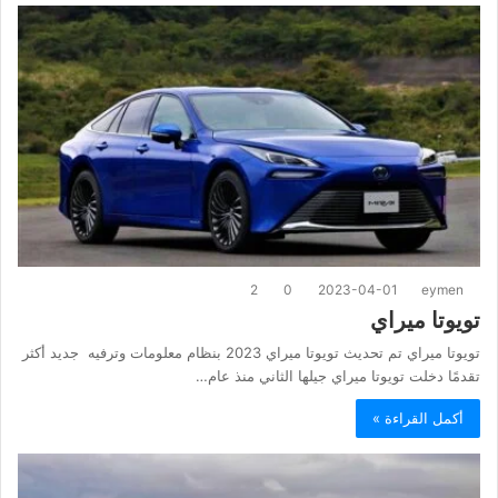
2
0
2023-04-01
eymen
تويوتا ميراي
تويوتا ميراي تم تحديث تويوتا ميراي 2023 بنظام معلومات وترفيه جديد أكثر
تقدمًا دخلت تويوتا ميراي جيلها الثاني منذ عام…
أكمل القراءة »