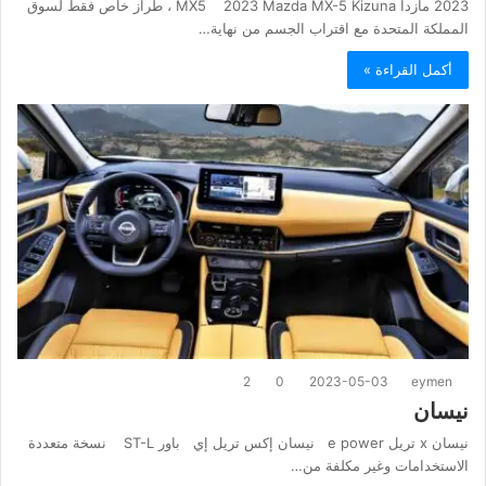
2023 مازدا MX5 2023 Mazda MX-5 Kizuna ، طراز خاص فقط لسوق
المملكة المتحدة مع اقتراب الجسم من نهاية…
أكمل القراءة »
2
0
2023-05-03
eymen
نيسان
نيسان x تريل e power نيسان إكس تريل إي باور ST-L نسخة متعددة
الاستخدامات وغير مكلفة من…