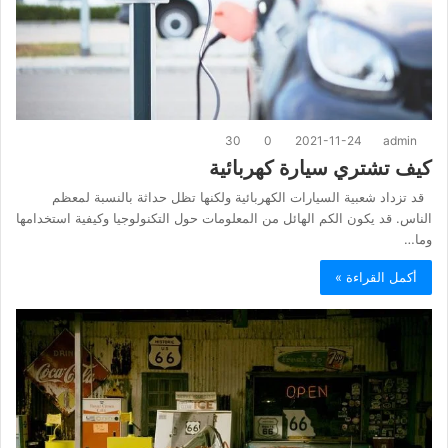
30
0
2021-11-24
admin
كيف تشتري سيارة كهربائية
قد تزداد شعبية السيارات الكهربائية ولكنها تظل حداثة بالنسبة لمعظم
الناس. قد يكون الكم الهائل من المعلومات حول التكنولوجيا وكيفية استخدامها
وما…
أكمل القراءة »