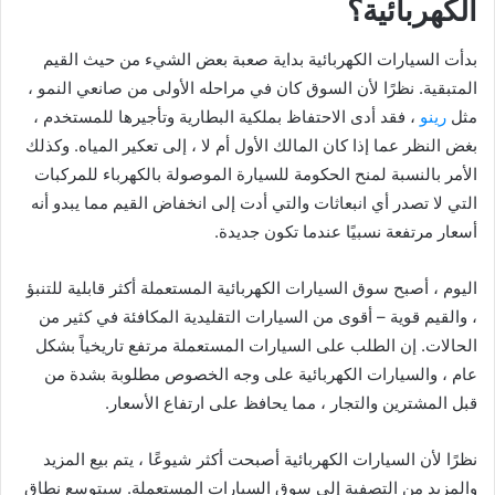
الكهربائية؟
بدأت السيارات الكهربائية بداية صعبة بعض الشيء من حيث القيم
المتبقية. نظرًا لأن السوق كان في مراحله الأولى من صانعي النمو ،
مثل
رينو
، فقد أدى الاحتفاظ بملكية البطارية وتأجيرها للمستخدم ،
بغض النظر عما إذا كان المالك الأول أم لا ، إلى تعكير المياه. وكذلك
الأمر بالنسبة لمنح الحكومة للسيارة الموصولة بالكهرباء للمركبات
التي لا تصدر أي انبعاثات والتي أدت إلى انخفاض القيم مما يبدو أنه
أسعار مرتفعة نسبيًا عندما تكون جديدة.
اليوم ، أصبح سوق السيارات الكهربائية المستعملة أكثر قابلية للتنبؤ
، والقيم قوية – أقوى من السيارات التقليدية المكافئة في كثير من
الحالات. إن الطلب على السيارات المستعملة مرتفع تاريخياً بشكل
عام ، والسيارات الكهربائية على وجه الخصوص مطلوبة بشدة من
قبل المشترين والتجار ، مما يحافظ على ارتفاع الأسعار.
نظرًا لأن السيارات الكهربائية أصبحت أكثر شيوعًا ، يتم بيع المزيد
والمزيد من التصفية إلى سوق السيارات المستعملة. سيتوسع نطاق