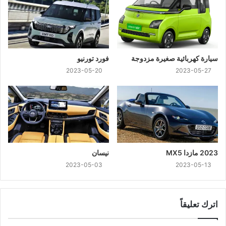
سيارة كهربائية صغيرة مزدوجة
فورد تورنيو
2023-05-20
2023-05-27
2023 مازدا MX5
نيسان
2023-05-03
2023-05-13
اترك تعليقاً