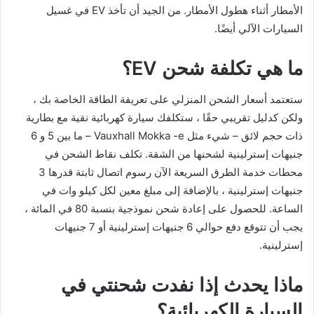
الأمطار أثناء هطول الأمطار. من الجيد أن تأخذ EV في غسيل
السيارات الآلي أيضًا.
ما هي تكلفة شحن EV؟
ستعتمد أسعار الشحن المنزلي على تعريفة الطاقة الخاصة بك ،
ولكن كدليل تقريبي حقًا ، ستكلفك سيارة كهربائية نقية مع بطارية
ذات حجم لائق – شيء مثل Vauxhall Mokka -e – ما بين 5 و 6
جنيهات إسترلينية لشحنها من الشقة. تكلف نقاط الشحن في
محطات خدمة الطرق السريعة الآن رسوم اتصال ثابتة قدرها 3
جنيهات إسترلينية ، بالإضافة إلى مبلغ معين لكل كيلو وات في
الساعة. للحصول على إعادة شحن نموذجية بنسبة 80 في المائة ،
يجب أن تتوقع دفع حوالي 6 جنيهات إسترلينية أو 7 جنيهات
إسترلينية.
ماذا يحدث إذا نفدت شحنتي في
السيارة الكهربائية؟