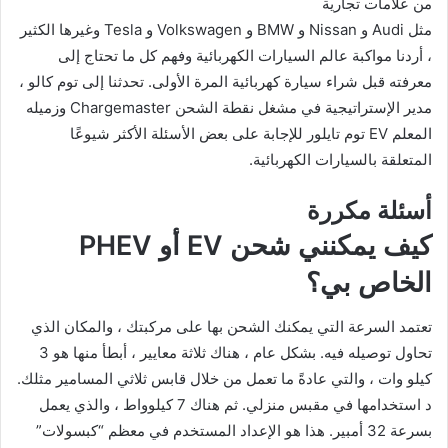
من علامات تجارية
مثل Audi و Nissan و BMW و Volkswagen و Tesla وغيرها الكثير
، أردنا مواكبة عالم السيارات الكهربائية وفهم كل ما تحتاج إلى
معرفته قبل شراء سيارة كهربائية المرة الأولى. تحدثنا إلى توم كالو ،
مدير الإستراتيجية في مشغل نقطة الشحن Chargemaster وزميله
المعلم EV توم تايلور للإجابة على بعض الأسئلة الأكثر شيوعًا
المتعلقة بالسيارات الكهربائية.
أسئلة مكررة
كيف يمكنني شحن EV أو PHEV
الخاص بي؟
تعتمد السرعة التي يمكنك الشحن بها على مركبتك ، والمكان الذي
تحاول توصيله فيه. بشكل عام ، هناك ثلاثة معايير ، أبطأ منها هو 3
كيلو وات ، والتي عادةً ما تعمل من خلال قابس ثلاثي المسامير مثلك.
د استخدامها في مقبس منزلي. ثم هناك 7 كيلوواط ، والذي يعمل
بسرعة 32 أمبير. هذا هو الإعداد المستخدم في معظم “كبسولات”