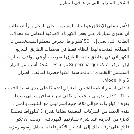
الشحن المنزلية التي تراها في المنازل.
الأسرع على الإطلاق هو التيار المستمر ، على الرغم من أنه يتطلب
أن تحتوي سيارتك على بعض الكهرباء الإضافية للتعامل مع معدلات
الطاقة التي تصل إلى 50 كيلو واط. يتعرض معظم المستخدمين في
المملكة المتحدة لهذا النظام فقط في محطات الطريق السريع
الكهربائي في مناطق خدمة الطرق السريعة ، أو في مواقف سيارات
ايكيا. توفر شبكة Supercharger من Tesla شحنًا أسرع من التيار
المستمر “التقليدي” ، بالمناسبة. لكنها حصرية لمالكي الطراز
S و Model X.
تختلف أسعار أنظمة الشحن المنزلي اعتمادًا على مدى تعقيد التثبيت
، ولكن كدليل تقريبي ، يجب أن يكلف شراء شاحن منزلي بسيط
بقوة 7 كيلو وات حوالي 500 جنيه إسترليني مع التثبيت. بالمثل ،
تقدم العديد من الشركات المصنعة نظامًا بقدرة 3 كيلوواط مُضمنًا
كجزء من الحزمة عند شراء سيارتهم الكهربائية – ويجب أن تكون
قادرًا على ترقية ذلك إلى الشاحن الأكثر فاعلية مقابل رسوم رمزية.