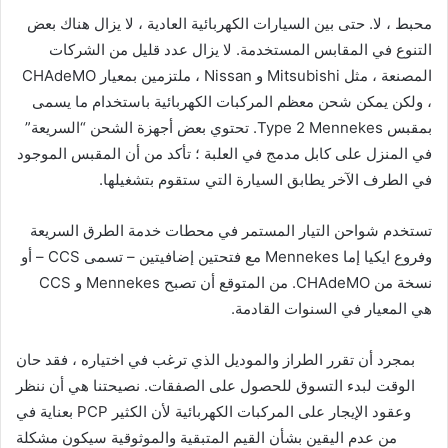
محبط ، لا. حتى بين السيارات الكهربائية العادية ، لا يزال هناك بعض
التنوع في المقابس المستخدمة. لا يزال عدد قليل من الشركات
المصنعة ، مثل Mitsubishi و Nissan ، ملتزمين بمعيار CHAdeMO
، ولكن يمكن شحن معظم المركبات الكهربائية باستخدام ما يسمى
بمقبس Type 2 Mennekes. تحتوي بعض أجهزة الشحن “السريعة”
في المنزل على كابل مدمج في العلبة ؛ تأكد من أن المقبس الموجود
في الطرف الآخر يطابق السيارة التي ستقوم بتشغيلها.
تستخدم شواحن التيار المستمر في محطات خدمة الطرق السريعة
وفروع ايكيا إما Mennekes مع فتحتين إضافيتين – تسمى CCS – أو
نسخة من CHAdeMO. من المتوقع أن تصبح Mennekes و CCS
هي المعيار في السنوات القادمة.
بمجرد أن تقرر الطراز والموديل الذي ترغب في اختياره ، فقد حان
الوقت لبدء التسوق للحصول على الصفقات. نصيحتنا هي أن ننظر
بعناية في PCP وعقود الإيجار على المركبات الكهربائية لأن الكثير
من عدم اليقين بشأن القيم المتبقية والموثوقية سيكون مشكلة