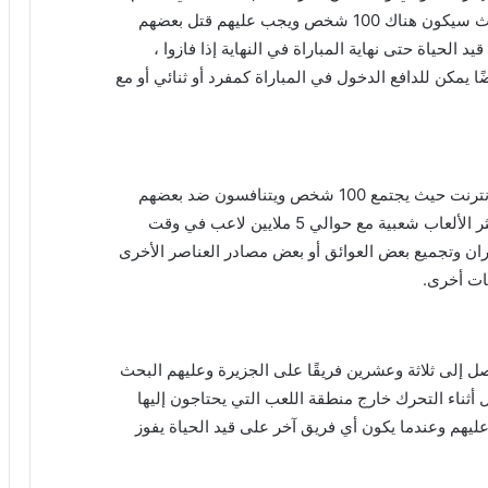
وهي اللعبة التي تدور حول فريقين مع مباراتين حيث سيكون هناك 100 شخص ويجب عليهم قتل بعضهم
الحياة حتى نهاية المباراة في النهاية إذا فازوا ،
ا يمكن للدافع الدخول في المباراة كمفرد أو ثنائي أو مع
Fortnite Battle Royale هي لعبة مجانية على الإنترنت حيث يجتمع 100 شخص ويتنافسون ضد بعضهم
البعض على المركز الأول ، تعد اللعبة واحدة من أكثر الألعاب شعبية مع حوالي 5 ملايين لاعب في وقت
دران وتجميع بعض العوائق أو بعض مصادر العناصر الأخرى
ات أخرى.
ن حيث تصل إلى ثلاثة وعشرين فريقًا على الجزيرة وعليهم البحث
أثناء التحرك خارج منطقة اللعب التي يحتاجون إليها
عليهم وعندما يكون أي فريق آخر على قيد الحياة يفوز