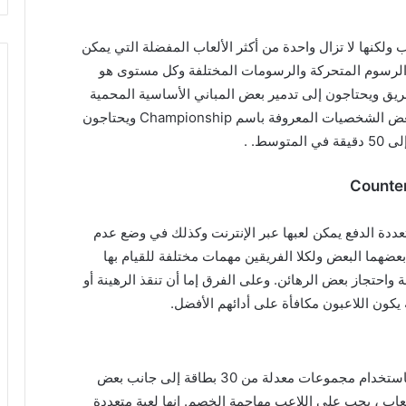
دة من أقدم الألعاب ولكنها لا تزال واحدة من أكثر الألعاب المفضلة التي يمكن
والرسوم المتحركة والرسومات المختلفة وكل مستوى هو
يق ويحتاجون إلى تدمير بعض المباني الأساسية المحمية
بواسطة هياكل فريق العدو ، ويتحكم اللاعب في بعض الشخصيات المعروفة باسم Championship ويحتاجون
Counter
عددة الدفع يمكن لعبها عبر الإنترنت وكذلك في وضع عدم
بعضهما البعض ولكلا الفريقين مهمات مختلفة للقيام بها
ة واحتجاز بعض الرهائن. وعلى الفرق إما أن تنقذ الرهينة أو
يكون اللاعبون مكافأة على أدائهم الأفضل.
Hearthstone هي لعبة بطاقة رقمية بين لاعبين باستخدام مجموعات معدلة من 30 بطاقة إلى جانب بعض
لعاب ، يجب على اللاعب مهاجمة الخصم. إنها لعبة متعددة