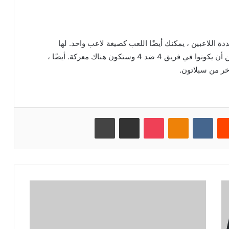
 متعددة اللاعبين ، يمكنك أيضًا اللعب كصيغة لاعب واحد. لها
أسلوب خاص يُعرف باسم Turf War. يمكن للاعبين أن يكونوا في فريق 4 ضد 4 وستكون هناك معركة. أيضًا ،
‏Reddit
‏VKontakte
Odnoklassniki
بوكيت
مشاركة عبر البريد
طباعة