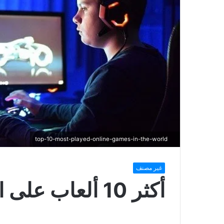
top-10-most-played-online-games-in-the-world
غير مصنف
أكثر 10 ألعاب على الإنترنت لعبًا في العالم