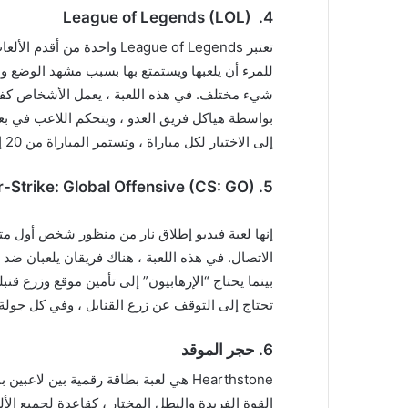
League of Legends (LOL)
4.
تعتبر League of Legends واح
للمرء أن يلعبها ويستمتع بها بسبب مشهد الوضع 
شيء مختلف. في هذه اللعبة ، يعمل الأشخاص كفر
إلى الاختيار لكل مباراة ، وتستمر المباراة من 20 إلى 50 دقيقة في المتوسط. .
-Strike: Global Offensive (CS: GO)
5.
إنها لعبة فيديو إطلاق نار من منظور شخص أول مت
الاتصال. في هذه اللعبة ، هناك فريقان يلعبان ضد 
بينما يحتاج “الإرهابيون” إلى تأمين موقع وزرع قنبل
تحتاج إلى التوقف عن زرع القنابل ، وفي كل جولة 
6.
حجر الموقد
القوة الفريدة والبطل المختار ، كقاعدة لجميع الأ