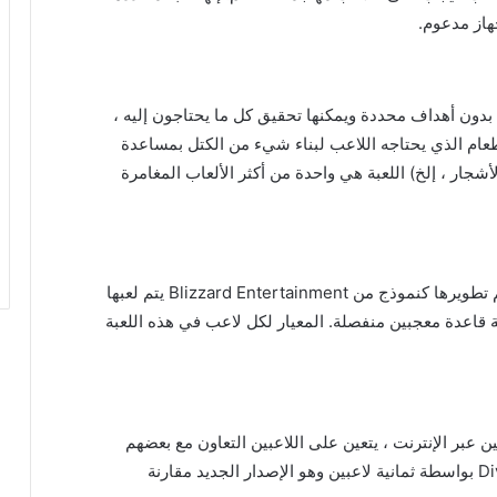
هاز مدعوم.
ية الأبعاد بدون أهداف محددة ويمكنها تحقيق كل ما يحتاجون إليه ،
لطعام الذي يحتاجه اللاعب لبناء شيء من الكتل بمساعدة
الأشجار ، إلخ) اللعبة هي واحدة من أكثر الألعاب المغامرة
DOTA 2 هي لعبة متعددة اللاعبين عبر الإنترنت تم تطويرها كنموذج من Blizzard Entertainment يتم لعبها
ة قاعدة معجبين منفصلة. المعيار لكل لاعب في هذه اللعبة
لاعبين عبر الإنترنت ، يتعين على اللاعبين التعاون مع بعضهم
البعض لإكمال الأهداف. يجب إكمال ميزة Divison 2 بواسطة ثمانية لاعبين وهو الإصدار الجديد مقارنة