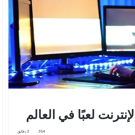
354
3 دقائق