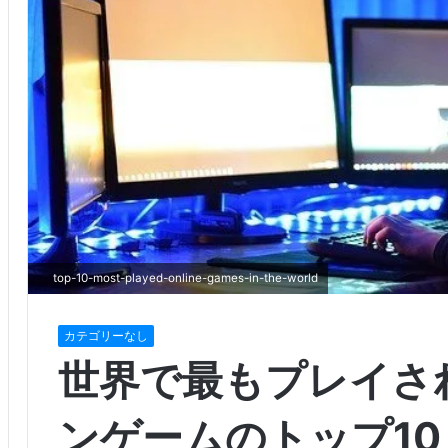
top-10-most-played-online-games-in-the-world
カテゴリーなし
世界で最もプレイさ
ンゲームのトップ10