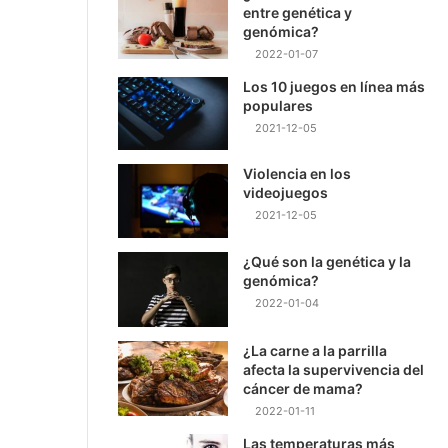
entre genética y
genómica?
2022-01-07
Los 10 juegos en línea más
populares
2021-12-05
Violencia en los
videojuegos
2021-12-05
¿Qué son la genética y la
genómica?
2022-01-04
¿La carne a la parrilla
afecta la supervivencia del
cáncer de mama?
2022-01-11
Las temperaturas más