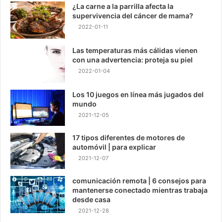
¿La carne a la parrilla afecta la
supervivencia del cáncer de mama?
2022-01-11
Las temperaturas más cálidas vienen
con una advertencia: proteja su piel
2022-01-04
Los 10 juegos en línea más jugados del
mundo
2021-12-05
17 tipos diferentes de motores de
automóvil | para explicar
2021-12-07
comunicación remota | 6 consejos para
mantenerse conectado mientras trabaja
desde casa
2021-12-28