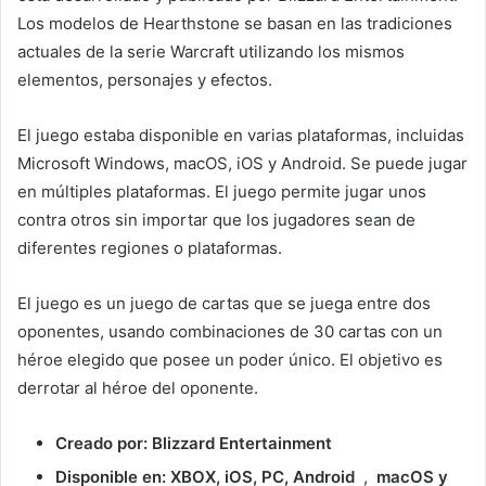
Los modelos de Hearthstone se basan en las tradiciones
actuales de la serie Warcraft utilizando los mismos
elementos, personajes y efectos.
El juego estaba disponible en varias plataformas, incluidas
Microsoft Windows, macOS, iOS y Android. Se puede jugar
en múltiples plataformas. El juego permite jugar unos
contra otros sin importar que los jugadores sean de
diferentes regiones o plataformas.
El juego es un juego de cartas que se juega entre dos
oponentes, usando combinaciones de 30 cartas con un
héroe elegido que posee un poder único. El objetivo es
derrotar al héroe del oponente.
Creado por: Blizzard Entertainment
Disponible en: XBOX, iOS, PC, Android
,
macOS y