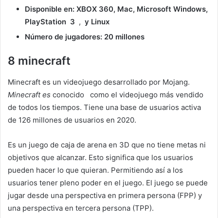
Disponible en: XBOX 360, Mac, Microsoft Windows,
PlayStation
3
,
y Linux
Número de jugadores: 20 millones
8 minecraft
Minecraft es un videojuego desarrollado por Mojang.
Minecraft es
conocido como el videojuego más vendido
de todos los tiempos. Tiene una base de usuarios activa
de 126 millones de usuarios en 2020.
Es un juego de caja de arena en 3D que no tiene metas ni
objetivos que alcanzar. Esto significa que los usuarios
pueden hacer lo que quieran. Permitiendo así a los
usuarios tener pleno poder en el juego. El juego se puede
jugar desde una perspectiva en primera persona (FPP) y
una perspectiva en tercera persona (TPP).