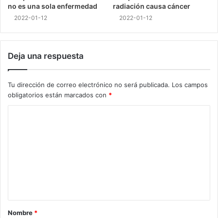
no es una sola enfermedad
radiación causa cáncer
2022-01-12
2022-01-12
Deja una respuesta
Tu dirección de correo electrónico no será publicada.
Los campos
obligatorios están marcados con
*
Nombre
*