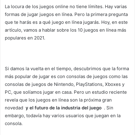
La locura de los juegos online no tiene límites. Hay varias
formas de jugar juegos en línea. Pero la primera pregunta
que te harás es a qué juego en línea jugarás. Hoy, en este
artículo, vamos a hablar sobre los 10 juegos en línea más
populares en 2021.
Si damos la vuelta en el tiempo, descubrimos que la forma
más popular de jugar es con consolas de juegos como las
consolas de juegos de Nintendo, PlayStations, Xboxes y
PC, que solíamos jugar en casa. Pero un estudio reciente
revela que los juegos en línea son la próxima gran
novedad
y el futuro de la industria del juego
. Sin
embargo, todavía hay varios usuarios que juegan en la
consola.