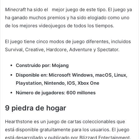
Minecraft
ha sido el mejor juego de este tipo. El juego ya
ha ganado muchos premios y ha sido elogiado como uno
de los mejores videojuegos de todos los tiempos.
El juego tiene cinco modos de juego diferentes, incluidos
Survival, Creative, Hardcore, Adventure y Spectator.
Construido por: Mojang
Disponible en: Microsoft Windows, macOS, Linux,
Playstation, Nintendo, IOS, Xbox One
Número de jugadores: 600 millones
9 piedra de hogar
Hearthstone es un juego de cartas coleccionables que
está disponible gratuitamente para los usuarios. El juego
está desarrollado y publicado por Blizzard Entertainment.