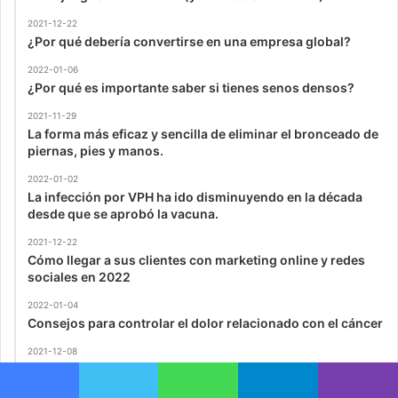
2021-12-22
¿Por qué debería convertirse en una empresa global?
2022-01-06
¿Por qué es importante saber si tienes senos densos?
2021-11-29
La forma más eficaz y sencilla de eliminar el bronceado de
piernas, pies y manos.
2022-01-02
La infección por VPH ha ido disminuyendo en la década
desde que se aprobó la vacuna.
2021-12-22
Cómo llegar a sus clientes con marketing online y redes
sociales en 2022
2022-01-04
Consejos para controlar el dolor relacionado con el cáncer
2021-12-08
Cómo limpiar llantas de aleación
2022-01-04