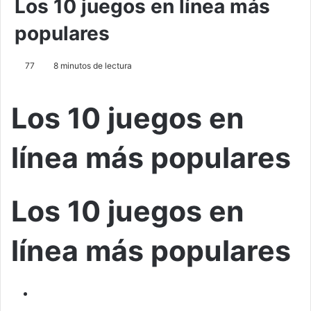
Los 10 juegos en línea más
populares
77
8 minutos de lectura
Los 10 juegos en
línea más populares
Los 10 juegos en
línea más populares