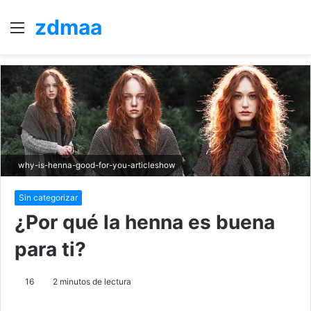
zdmaa
Menú
B
p
why-is-henna-good-for-you-articleshow
Sin categorizar
¿Por qué la henna es buena
para ti?
16
2 minutos de lectura