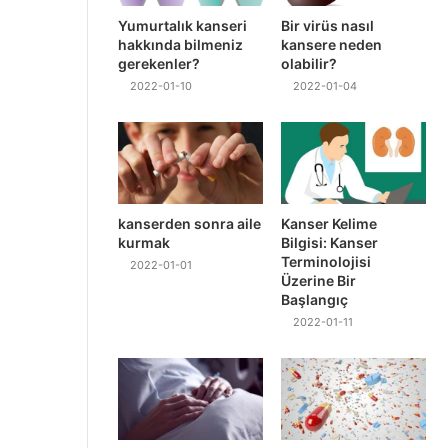
Yumurtalık kanseri
Bir virüs nasıl
hakkında bilmeniz
kansere neden
gerekenler?
olabilir?
2022-01-10
2022-01-04
kanserden sonra aile
Kanser Kelime
kurmak
Bilgisi: Kanser
Terminolojisi
2022-01-01
Üzerine Bir
Başlangıç
2022-01-11