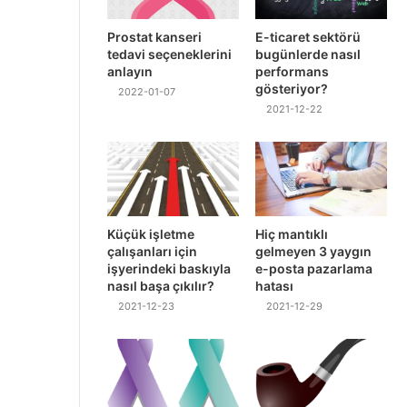
Prostat kanseri
E-ticaret sektörü
tedavi seçeneklerini
bugünlerde nasıl
anlayın
performans
gösteriyor?
2022-01-07
2021-12-22
Küçük işletme
Hiç mantıklı
çalışanları için
gelmeyen 3 yaygın
işyerindeki baskıyla
e-posta pazarlama
nasıl başa çıkılır?
hatası
2021-12-23
2021-12-29