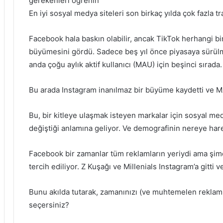
gerekenleri öğrenin
En iyi sosyal medya siteleri son birkaç yılda çok fazla tr
Facebook hala baskın olabilir, ancak TikTok herhangi b
büyümesini gördü. Sadece beş yıl önce piyasaya sürülm
anda çoğu aylık aktif kullanıcı (MAU) için beşinci sırada.
Bu arada Instagram inanılmaz bir büyüme kaydetti ve MAU
Bu, bir kitleye ulaşmak isteyen markalar için sosyal m
değiştiği anlamına geliyor. Ve demografinin nereye hare
Facebook bir zamanlar tüm reklamların yeriydi ama şimdi
tercih ediliyor. Z Kuşağı ve Millenials Instagram’a gitti v
Bunu akılda tutarak, zamanınızı (ve muhtemelen reklam h
seçersiniz?