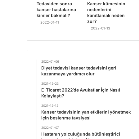
Tedaviden sonra
Kanser kümesinin
kanser hastalarına
nedenlerini
kimler bakmalı?
kanıtlamak neden
zor?
2022-01-11
2022-01-13
2022-01-06
Diyet tedavisi kanser tedavisini geri
kazanmaya yardımcı olur
2021-12-23
E-Ticaret 2022’de Avukatlar İçin Nasıl
Kolaylaştı?
2021-12-12
Kanser tedavisinin yan etkilerini yönetmek
için beslenme tavsiyesi
2022-01-07
Hastanın yolculuğunda bütünleştirici