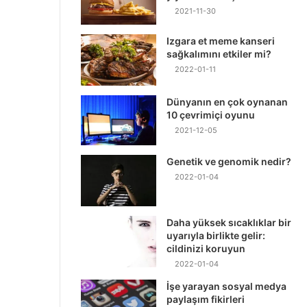
2021-11-30
Izgara et meme kanseri
sağkalımını etkiler mi?
2022-01-11
Dünyanın en çok oynanan
10 çevrimiçi oyunu
2021-12-05
Genetik ve genomik nedir?
2022-01-04
Daha yüksek sıcaklıklar bir
uyarıyla birlikte gelir:
cildinizi koruyun
2022-01-04
İşe yarayan sosyal medya
paylaşım fikirleri