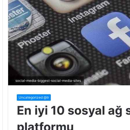
social-media-biggest-social-media-sites
Uncategorized @tr
En iyi 10 sosyal ağ 
platformu