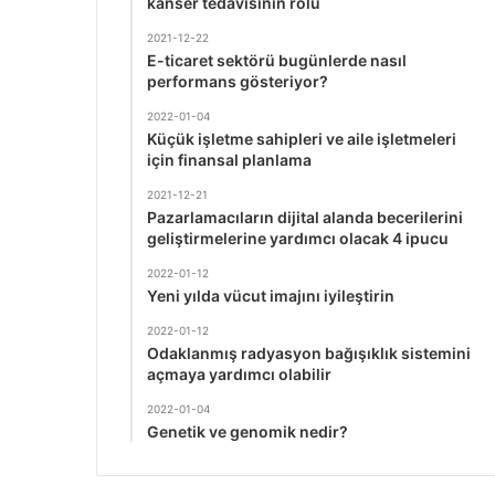
kanser tedavisinin rolü
2021-12-22
E-ticaret sektörü bugünlerde nasıl
performans gösteriyor?
2022-01-04
Küçük işletme sahipleri ve aile işletmeleri
için finansal planlama
2021-12-21
Pazarlamacıların dijital alanda becerilerini
geliştirmelerine yardımcı olacak 4 ipucu
2022-01-12
Yeni yılda vücut imajını iyileştirin
2022-01-12
Odaklanmış radyasyon bağışıklık sistemini
açmaya yardımcı olabilir
2022-01-04
Genetik ve genomik nedir?