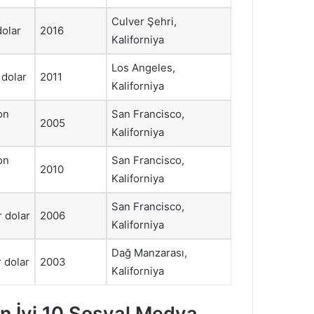
Culver Şehri,
dolar
2016
Kaliforniya
Los Angeles,
 dolar
2011
Kaliforniya
on
San Francisco,
2005
Kaliforniya
on
San Francisco,
2010
Kaliforniya
San Francisco,
r dolar
2006
Kaliforniya
Dağ Manzarası,
r dolar
2003
Kaliforniya
 En İyi 10 Sosyal Medya