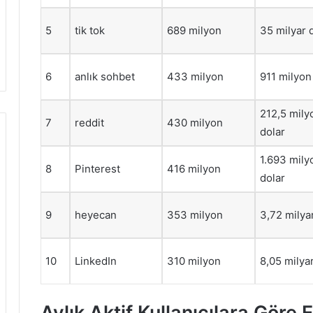
5
tik tok
689 milyon
35 milyar 
6
anlık sohbet
433 milyon
911 milyon
212,5 mily
7
reddit
430 milyon
dolar
1.693 mily
8
Pinterest
416 milyon
dolar
9
heyecan
353 milyon
3,72 milya
10
LinkedIn
310 milyon
8,05 milya
Aylık Aktif Kullanıcılara Göre