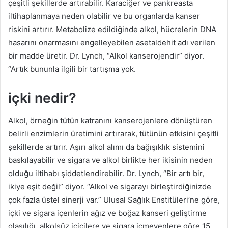
çeşitli şekillerde artırabilir.
Karaciğer ve pankreasta
iltihaplanmaya neden olabilir ve bu organlarda kanser
riskini artırır.
Metabolize edildiğinde alkol, hücrelerin DNA
hasarını onarmasını engelleyebilen asetaldehit adı verilen
bir madde üretir.
Dr. Lynch, “Alkol kanserojendir” diyor.
“Artık bununla ilgili bir tartışma yok.
içki nedir?
Alkol, örneğin tütün katranını kanserojenlere dönüştüren
belirli enzimlerin üretimini artırarak, tütünün etkisini çeşitli
şekillerde artırır.
Aşırı alkol alımı da bağışıklık sistemini
baskılayabilir ve sigara ve alkol birlikte her ikisinin neden
olduğu iltihabı şiddetlendirebilir.
Dr. Lynch, “Bir artı bir,
ikiye eşit değil” diyor.
“Alkol ve sigarayı birleştirdiğinizde
çok fazla üstel sinerji var.”
Ulusal Sağlık Enstitüleri’ne göre,
içki ve sigara içenlerin ağız ve boğaz kanseri geliştirme
olasılığı, alkolsüz içicilere ve sigara içmeyenlere göre 15