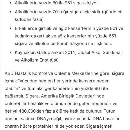
Alkoliklerin yüzde 80 ila 95’i sigara içiyor.
Alkoliklerin yüzde 70’i ağır sigara içicisidir (günde bir
kutudan fazla).
Erkeklerde gırtlak ve ağız kanserlerinin yüzde 80’i ve
kadınlarda gırtlak ve ağız kanserlerinin yüzde 65’i
sigara ve alkolün bir kombinasyonu ile ilişkilidir.
Kaynaklar: Gallup anketi 2014;
Ulusal Alkol Suistimali
ve Alkolizm Enstitüsü
ABD Hastalık Kontrol ve Önleme Merkezlerine göre, sigara
içmek “vücudun hemen her yerinde kansere neden
olabilir” ve tüm akciğer kanserlerinin yüzde 90’ı ile
bağlantılı.
Sigara, Amerika Birleşik Devletleri’nde
önlenebilir hastalık ve ölümün önde gelen nedenidir ve
her yıl 480.000’den fazla ölüme katkıda bulunur.
Tütün
dumanı sadece DNA’yı değil, aynı zamanda DNA hasarını
onaran hücre proteinlerini de yok eder.
Sigara içmek