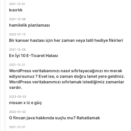
2021-12-01
kısırlık
2021-12-08
hamilelik planlaması
2022-01-13
Bir kanser hastası için her zaman veya tatil hediye fikirleri
2021-12-28
En İyi 10 E-Ticaret Hatası
2021-12-21
WordPress veritabanınızı nasıl sıfırlayacağınızı mı merak
ediyorsunuz ? Evet ise, o zaman doğru lanet yere geldiniz.
WordPress veritabanımızı sıfırlamak istediğimiz zamanlar
vardır.
2023-05-03
nissan x iz e güç
2022-01-02
O fincan java hakkında suçlu mu? Rahatlamak
2021-12-07