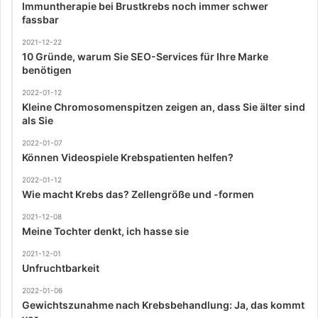
Immuntherapie bei Brustkrebs noch immer schwer
fassbar
2021-12-22
10 Gründe, warum Sie SEO-Services für Ihre Marke
benötigen
2022-01-12
Kleine Chromosomenspitzen zeigen an, dass Sie älter sind
als Sie
2022-01-07
Können Videospiele Krebspatienten helfen?
2022-01-12
Wie macht Krebs das? Zellengröße und -formen
2021-12-08
Meine Tochter denkt, ich hasse sie
2021-12-01
Unfruchtbarkeit
2022-01-06
Gewichtszunahme nach Krebsbehandlung: Ja, das kommt