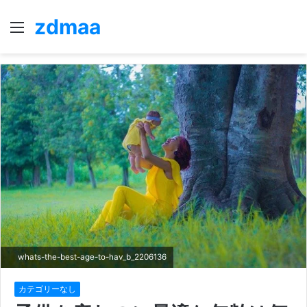
zdmaa
Menu
S
fo
whats-the-best-age-to-hav_b_2206136
カテゴリーなし