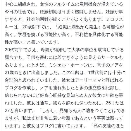
中心に組織され、女性のフルタイムの雇用機会が増えている
今日の社会では、妊娠初期はうまく機能しません。妊娠が早
すぎると、社会的困難が続くことがよくあります。ミロフス
キーは、20歳以下では、「妊娠は嫡出から発生する可能性が
高く、学歴を妨げる可能性が高く、不利益を具体化する可能
性が高い」と書いています。
20代前半でさえ、母親が結婚して大学の学位を取得している
場合でも、子供を産むには若すぎるように見えるサークルも
あります。たとえば、ミシェル・ホートンは、息子のノアを
21歳のときに出産しました。この年齢は、1世代前には十分に
合理的と思われていました。彼女はアーリーママと呼ばれる
ブログを作成し、ノアを連れ出したときの孤立感を記録し、
信じられないほど好奇心旺盛な見知らぬ人が彼女に年齢を尋
ねました。彼女は通常、彼らを静かに保つために、25または
27と言います。 「しかし、見知らぬ人に嘘をつくことはでき
ますが、私はまだ非常に若い母親であるという事実は残って
います」と彼女はブログに書いています。 「私の友達のほと