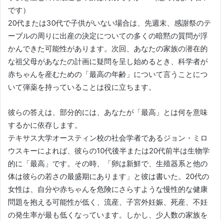
です）
20代または30代で子供がいない場合は、先週末、感謝祭のテ
ーブルの周りに出産の決定についての多くの暗黙の質問が浮
かんできた可能性があります。次回、あなたの家族の潜在的
な祖父母があなたの計画に疑問を呈し始めるとき、科学者が
赤ちゃんを産むための「最高の年齢」について言うことにつ
いて弾薬を持っていることは役に立ちます。
彼らの答えは、部分的には、あなたが「最高」とは何を意味
するかに依存します。
テキサス大学オースティン校の社会学者であるジョン・ミロ
ウスキーによれば、彼らの10代後半または20代前半は生物学
的に「最高」です。その時、「卵は新鮮で、生殖器系と他の
体は彼らの若さの最盛期にあります」と彼は書いた。20代の
女性は、自分や赤ちゃんを危険にさらすような慢性的な健康
問題を抱える可能性が低く、流産、子宮外妊娠、死産、不妊
の発生率が最も低くなっています。しかし、少人数の家族を