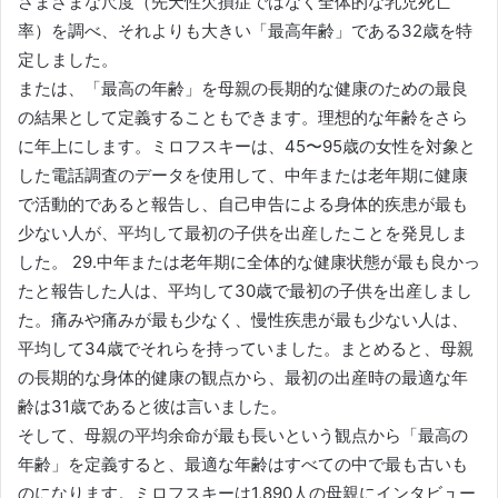
さまざまな尺度（先天性欠損症ではなく全体的な乳児死亡
率）を調べ、それよりも大きい「最高年齢」である32歳を特
定しました。
または、「最高の年齢」を母親の長期的な健康のための最良
の結果として定義することもできます。理想的な年齢をさら
に年上にします。ミロフスキーは、45〜95歳の女性を対象と
した電話調査のデータを使用して、中年または老年期に健康
で活動的であると報告し、自己申告による身体的疾患が最も
少ない人が、平均して最初の子供を出産したことを発見しま
した。 29.中年または老年期に全体的な健康状態が最も良かっ
たと報告した人は、平均して30歳で最初の子供を出産しまし
た。痛みや痛みが最も少なく、慢性疾患が最も少ない人は、
平均して34歳でそれらを持っていました。まとめると、母親
の長期的な身体的健康の観点から、最初の出産時の最適な年
齢は31歳であると彼は言いました。
そして、母親の平均余命が最も長いという観点から「最高の
年齢」を定義すると、最適な年齢はすべての中で最も古いも
のになります。ミロフスキーは1,890人の母親にインタビュー