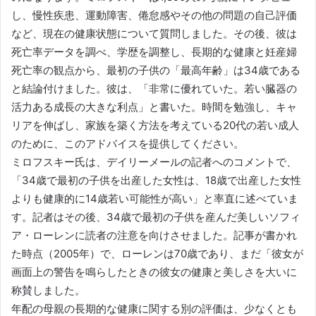
し、慢性疾患、運動障害、倦怠感やその他の問題の自己評価
など、現在の健康状態について質問しました。その後、彼は
死亡率データを調べ、学歴を調整し、長期的な健康と妊産婦
死亡率の観点から、最初の子供の「最高年齢」は34歳である
と結論付けました。彼は、「非常に優れていた。若い臓器の
活力ある成長の大きな利点」と書いた。時間を勉強し、キャ
リアを伸ばし、家族を築く方法を考えている20代の若い成人
のために、このアドバイスを提供してください。
ミロフスキー氏は、デイリーメールの記者へのコメントで、
「34歳で最初の子供を出産した女性は、18歳で出産した女性
よりも健康的に14歳若い可能性が高い」と率直に述べていま
す。記者はその後、34歳で最初の子供を産んだ美しいソフィ
ア・ローレンに読者の注意を向けさせました。記事が書かれ
た時点（2005年）で、ローレンは70歳であり、まだ「彼女が
画面上の警告を鳴らしたときの彼女の健康と美しさを大いに
称賛しました。
年配の母親の長期的な健康に関する別の評価は、少なくとも