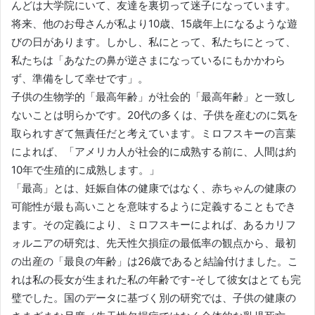
んどは大学院にいて、友達を裏切って迷子になっています。
将来、他のお母さんが私より10歳、15歳年上になるような遊
びの日があります。しかし、私にとって、私たちにとって、
私たちは「あなたの鼻が逆さまになっているにもかかわら
ず、準備をして幸せです」。
子供の生物学的「最高年齢」が社会的「最高年齢」と一致し
ないことは明らかです。20代の多くは、子供を産むのに気を
取られすぎて無責任だと考えています。ミロフスキーの言葉
によれば、「アメリカ人が社会的に成熟する前に、人間は約
10年で生殖的に成熟します。」
「最高」とは、妊娠自体の健康ではなく、赤ちゃんの健康の
可能性が最も高いことを意味するように定義することもでき
ます。その定義により、ミロフスキーによれば、あるカリフ
ォルニアの研究は、先天性欠損症の最低率の観点から、最初
の出産の「最良の年齢」は26歳であると結論付けました。こ
れは私の長女が生まれた私の年齢です-そして彼女はとても完
璧でした。国のデータに基づく別の研究では、子供の健康の