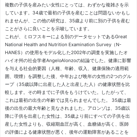
複数の子供を産みたい女性にとっては、わずかな複雑さを示
しています。34歳で最初の子供を産むことは問題ないかもし
れませんが、この他の研究は、35歳より前に別の子供を産む
ことがさらに良いことを示唆しています。
これが、ミロフスキーによる別のデータセットであるGreat
National Health and Nutrition Examination Survey（N-
HANES）の使用をモデル化した2002年の調査を実施したオ
ハイオ州の社会学者AngeloAlonzoの結論でした。健康に影響
を与える社会的要因（人種、年齢、収入、健康保険の適用範
囲、喫煙）を調整した後、中年および晩年の女性の2つのグル
ープ（35歳以降に出産した人と出産した人）の健康状態を比
較します。その時までに子供をもうけていた。したがって、
これは最初の出生の年齢では見られませんでした。 35歳は最
後の出生の最大年齢と見なされました。アロンゾは、35歳以
降に子供を出産した女性は、35歳より前にすべての子供を出
産した女性よりも、収縮期血圧が高く、血糖値が高く、医師
の評価による健康状態が悪く、後年の運動障害があることを