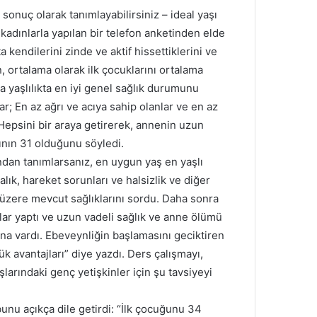
i sonuç olarak tanımlayabilirsiniz – ideal yaşı
 kadınlarla yapılan bir telefon anketinden elde
a kendilerini zinde ve aktif hissettiklerini ve
ın, ortalama olarak ilk çocuklarını ortalama
a yaşlılıkta en iyi genel sağlık durumunu
ar; En az ağrı ve acıya sahip olanlar ve en az
 Hepsini bir araya getirerek, annenin uzun
şının 31 olduğunu söyledi.
ndan tanımlarsanız, en uygun yaş en yaşlı
lık, hareket sorunları ve halsizlik ve diğer
k üzere mevcut sağlıklarını sordu. Daha sonra
lar yaptı ve uzun vadeli sağlık ve anne ölümü
una vardı. Ebeveynliğin başlamasını geciktiren
k avantajları” diye yazdı. Ders çalışmayı,
şlarındaki genç yetişkinler için şu tavsiyeyi
unu açıkça dile getirdi: “İlk çocuğunu 34