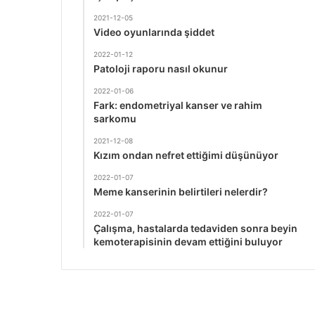
2021-12-05
Video oyunlarında şiddet
2022-01-12
Patoloji raporu nasıl okunur
2022-01-06
Fark: endometriyal kanser ve rahim
sarkomu
2021-12-08
Kızım ondan nefret ettiğimi düşünüyor
2022-01-07
Meme kanserinin belirtileri nelerdir?
2022-01-07
Çalışma, hastalarda tedaviden sonra beyin
kemoterapisinin devam ettiğini buluyor