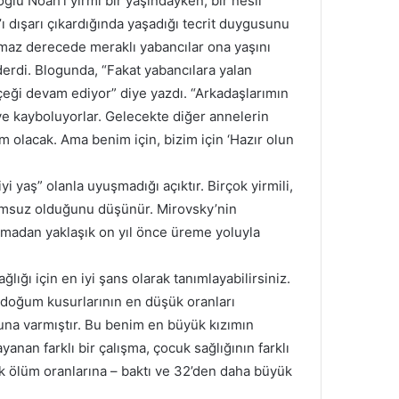
ğlu Noah’ı yirmi bir yaşındayken, bir nesil
 dışarı çıkardığında yaşadığı tecrit duygusunu
lmaz derecede meraklı yabancılar ona yaşını
derdi. Blogunda, “Fakat yabancılara yalan
eği devam ediyor” diye yazdı. “Arkadaşlarımın
ve kayboluyorlar. Gelecekte diğer annelerin
 olacak. Ama benim için, bizim için ‘Hazır olun
yi yaş” olanla uyuşmadığı açıktır. Birçok yirmili,
rumsuz olduğunu düşünür. Mirovsky’nin
aşmadan yaklaşık on yıl önce üreme yoluyla
ğlığı için en iyi şans olarak tanımlayabilirsiniz.
, doğum kusurlarının en düşük oranları
cuna varmıştır. Bu benim en büyük kızımın
nan farklı bir çalışma, çocuk sağlığının farklı
 ölüm oranlarına – baktı ve 32’den daha büyük