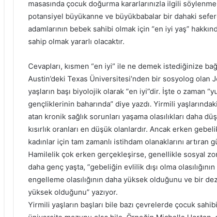
masasında çocuk doğurma kararlarınızla ilgili söylenmem
potansiyel büyükanne ve büyükbabalar bir dahaki sefere
adamlarının bebek sahibi olmak için “en iyi yaş” hakkı
sahip olmak yararlı olacaktır.
Cevapları, kısmen “en iyi” ile ne demek istediğinize bağl
Austin’deki Texas Üniversitesi’nden bir sosyolog olan J
yaşların başı biyolojik olarak “en iyi”dir. İşte o zaman 
gençliklerinin baharında” diye yazdı. Yirmili yaşlarındak
atan kronik sağlık sorunları yaşama olasılıkları daha d
kısırlık oranları en düşük olanlardır. Ancak erken gebeli
kadınlar için tam zamanlı istihdam olanaklarını artıra
Hamilelik çok erken gerçekleşirse, genellikle sosyal zor
daha genç yaşta, “gebeliğin evlilik dışı olma olasılığın
engelleme olasılığının daha yüksek olduğunu ve bir deza
yüksek olduğunu” yazıyor.
Yirmili yaşların başları bile bazı çevrelerde çocuk sahi