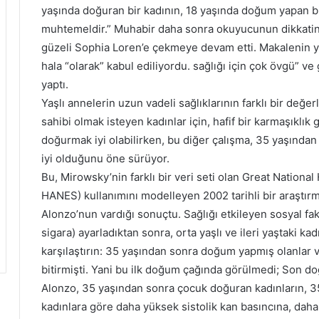
yaşında doğuran bir kadının, 18 yaşında doğum yapan b
muhtemeldir.” Muhabir daha sonra okuyucunun dikkatin
güzeli Sophia Loren’e çekmeye devam etti. Makalenin ya
hala “olarak” kabul ediliyordu. sağlığı için çok övgü” ve 
yaptı.
Yaşlı annelerin uzun vadeli sağlıklarının farklı bir değ
sahibi olmak isteyen kadınlar için, hafif bir karmaşıklı
doğurmak iyi olabilirken, bu diğer çalışma, 35 yaşında
iyi olduğunu öne sürüyor.
Bu, Mirowsky’nin farklı bir veri seti olan Great Nationa
HANES) kullanımını modelleyen 2002 tarihli bir araştı
Alonzo’nun vardığı sonuçtu. Sağlığı etkileyen sosyal faktö
sigara) ayarladıktan sonra, orta yaşlı ve ileri yaştaki 
karşılaştırın: 35 yaşından sonra doğum yapmış olanlar 
bitirmişti. Yani bu ilk doğum çağında görülmedi; Son d
Alonzo, 35 yaşından sonra çocuk doğuran kadınların, 
kadınlara göre daha yüksek sistolik kan basıncına, daha