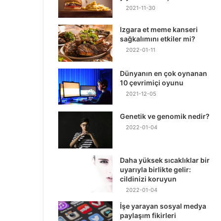
2021-11-30
Izgara et meme kanseri
sağkalımını etkiler mi?
2022-01-11
Dünyanın en çok oynanan
10 çevrimiçi oyunu
2021-12-05
Genetik ve genomik nedir?
2022-01-04
Daha yüksek sıcaklıklar bir
uyarıyla birlikte gelir:
cildinizi koruyun
2022-01-04
İşe yarayan sosyal medya
paylaşım fikirleri