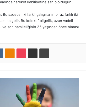
larında hareket kabiliyetine sahip olduğunu
 Bu sadece, iki farklı çalışmanın biraz farklı iki
mına gelir. Bu kolektif bilgelik, uzun vadeli
ası ve son hamileliğinin 35 yaşından önce olması
VKontakte
Odnoklassniki
Pocket
E-Posta ile paylaş
Yazdır