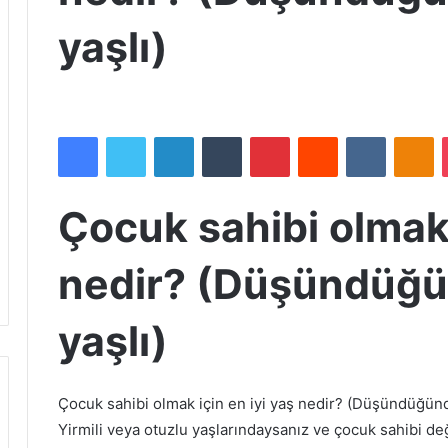
yaşlı)
Facebook
Twitter
LinkedIn
Tumblr
Pinterest
Reddit
VKontakte
Odnoklassniki
Çocuk sahibi olmak 
nedir?
(Düşündüğü
yaşlı)
Çocuk sahibi olmak için en iyi yaş nedir?
(Düşündüğünd
Yirmili veya otuzlu yaşlarındaysanız ve çocuk sahibi d