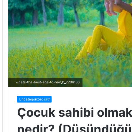
whats-the-best-age-to-hav_b_2206136
Uncategorized @tr
Çocuk sahibi olmak 
nedir? (Düşündüğ