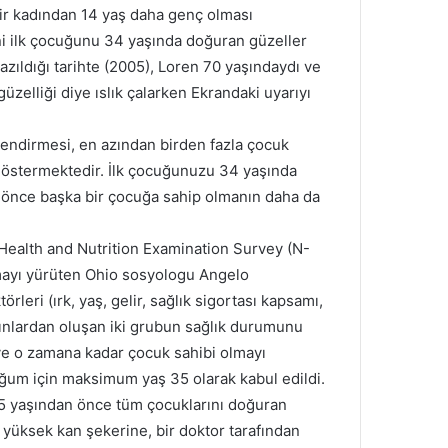
ir kadından 14 yaş daha genç olması
i ilk çocuğunu 34 yaşında doğuran güzeller
zıldığı tarihte (2005), Loren 70 yaşındaydı ve
güzelliği diye ıslık çalarken Ekrandaki uyarıyı
erlendirmesi, en azından birden fazla çocuk
k göstermektedir. İlk çocuğunuzu 34 yaşında
n önce başka bir çocuğa sahip olmanın daha da
l Health and Nutrition Examination Survey (N-
rmayı yürüten Ohio sosyologu Angelo
rleri (ırk, yaş, gelir, sağlık sigortası kapsamı,
kadınlardan oluşan iki grubun sağlık durumunu
ve o zamana kadar çocuk sahibi olmayı
oğum için maksimum yaş 35 olarak kabul edildi.
35 yaşından önce tüm çocuklarını doğuran
 yüksek kan şekerine, bir doktor tarafından