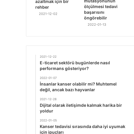
mutasyonunun
azaltmak için bir
ölçülmesi tedavi
rehber
başarısını
2021-12-02
öngörebilir
2022-01-13
2021-12-22
E-ticaret sektörü bugünlerde nasıl
performans gösteriyor?
2022-01-07
İnsanlar kanser olabilir mi? Muhtemel
değil, ancak bazı hayvanlar
2021-12-28
Dijital olarak iletişimde kalmak harika bir
yoldur
2022-01-05
Kanser tedavisi sırasında daha iyi uyumak
için ipuçları