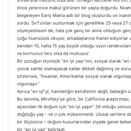
üniversite mezunu olsa bile. Örneğin Michelle Horton, o
önce yeterince makul görünen bir yaşta doğurdu. Noah’ı
belgeleyen Early Mama adlı bir blog oluşturdu ve inanı
sordu. Sırf onları susturmak için genellikle 25 veya 27 
söyleyebilsem de, hala çok genç bir anne olduğum gerç
çoğu lisansüstü okuyor, arkadaşlarına ihanet ediyorlar 
benden 10, hatta 15 yaş büyük olduğu oyun randevularım
ve burnunuz ters olsa da mutluyuz’.
Bir çocuğun biyolojik “en iyi yaşı”nın, sosyal olarak “en i
çocuk sahibi olamayacak kadar dikkati dağılmış ve so
sözleriyle, “İnsanlar, Amerikalılar sosyal olarak olgunl
olgunlaşır.”
Ayrıca “en iyi”yi, hamileliğin kendisinin değil, bebeğin sa
Bu tanımla, Mirofsky’ye göre, bir California araştırması
açısından ilk doğum için “en iyi yaşın” 26 olduğu sonu
doğduğu yaş – ve o çok mükemmeldi. Ulusal verilere daya
bir ölçüsüne – doğum kusurlarından ziyade genel bebek
bir “en iyi yaş” belirledi.