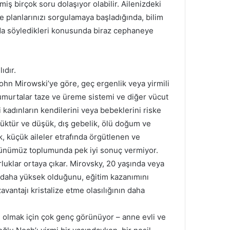
iş birçok soru dolaşıyor olabilir. Ailenizdeki
 planlarınızı sorgulamaya başladığında, bilim
nda söyledikleri konusunda biraz cephaneye
ıdır.
ohn Mirowski’ye göre, geç ergenlik veya yirmili
“yumurtalar taze ve üreme sistemi ve diğer vücut
i kadınların kendilerini veya bebeklerini riske
üşüktür ve düşük, dış gebelik, ölü doğum ve
k, küçük aileler etrafında örgütlenen ve
n günümüz toplumunda pek iyi sonuç vermiyor.
luklar ortaya çıkar. Mirovsky, 20 yaşında veya
ın daha yüksek olduğunu, eğitim kazanımını
vantajı kristalize etme olasılığının daha
bi olmak için çok genç görünüyor – anne evli ve