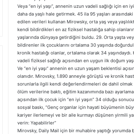
Veya “en iyi yaşı”, annenin uzun vadeli sağlığı için en iy
daha da yaşlı hale getirmek. 45 ila 95 yaşları arasındaki
edilen verileri kullanan Mirowsky, orta yaş veya yaşlılıkt
kendi bildirdikleri en az fiziksel hastalığa sahip olanlar
yaşlarında dünyaya getirdiğini buldu. 29. Orta yaşta vey
bildirenler ilk çocuklarını ortalama 30 yaşında doğurdul
kronik hastalığı olanlar, ortalama olarak 34 yaşındaydı.
vadeli fiziksel sağlığı açısından en uygun ilk doğum ya
Ve “en iyi yaşı” annenin en uzun yaşam beklentisi açısı
olanıdır. Mirovsky, 1.890 anneyle görüştü ve kronik hasta
sorunlarla ilgili kendi değerlendirmeleri de dahil olma
ölüm verilerine baktı, eğitim kazanımında bazı ayarlama
açısından ilk çocuk için “en iyi yaşın” 34 olduğu sonuc
sosyal baskı, “Genç organlar için hayati büyümenin büyü
kariyer ilerlemeyi ve bir aile kurmayı düşünen yirmili ya
verin: Yapabilirler”
Mirovsky, Daily Mail için bir muhabire yaptığı yorumda b