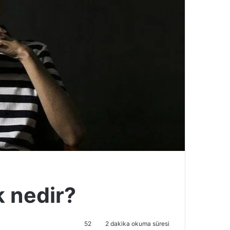
 nedir?
52
2 dakika okuma süresi