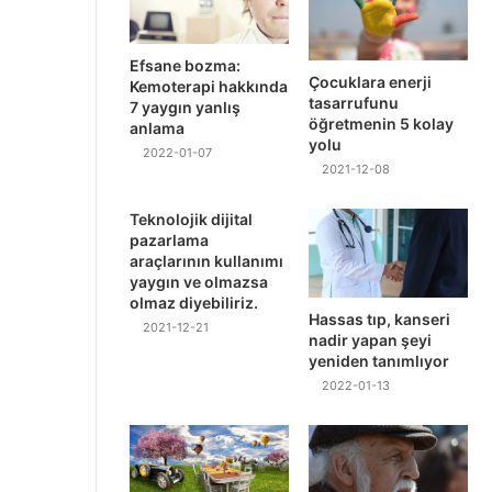
Efsane bozma:
Çocuklara enerji
Kemoterapi hakkında
tasarrufunu
7 yaygın yanlış
öğretmenin 5 kolay
anlama
yolu
2022-01-07
2021-12-08
Teknolojik dijital
pazarlama
araçlarının kullanımı
yaygın ve olmazsa
olmaz diyebiliriz.
Hassas tıp, kanseri
2021-12-21
nadir yapan şeyi
yeniden tanımlıyor
2022-01-13