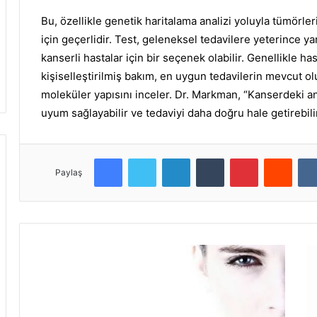
Bu, özellikle genetik haritalama analizi yoluyla tümörler
için geçerlidir.
Test, geleneksel tedavilere yeterince ya
kanserli hastalar için bir seçenek olabilir.
Genellikle has
kişiselleştirilmiş bakım, en uygun tedavilerin mevcut o
moleküler yapısını inceler.
Dr. Markman, “Kanserdeki ano
uyum sağlayabilir ve tedaviyi daha doğru hale getirebilir
Facebook
Twitter
LinkedIn
Tumblr
Pinterest
Reddit
Paylaş