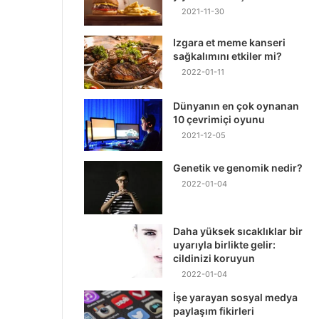
2021-11-30
Izgara et meme kanseri
sağkalımını etkiler mi?
2022-01-11
Dünyanın en çok oynanan
10 çevrimiçi oyunu
2021-12-05
Genetik ve genomik nedir?
2022-01-04
Daha yüksek sıcaklıklar bir
uyarıyla birlikte gelir:
cildinizi koruyun
2022-01-04
İşe yarayan sosyal medya
paylaşım fikirleri