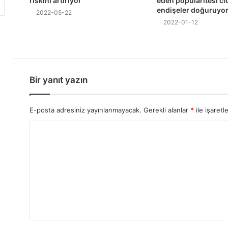
riskini artırıyor
eden popülaritesi ci
endişeler doğuruyo
2022-05-22
2022-01-12
Bir yanıt yazın
E-posta adresiniz yayınlanmayacak.
Gerekli alanlar
*
ile işaretl