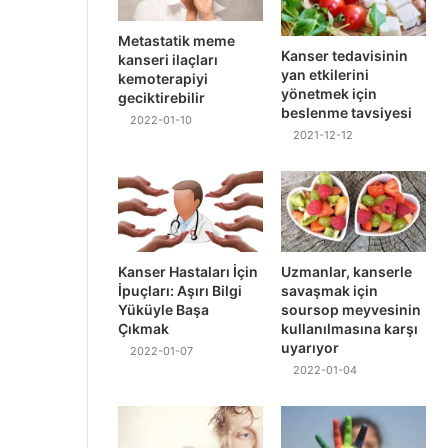
Metastatik meme
Kanser tedavisinin
kanseri ilaçları
yan etkilerini
kemoterapiyi
yönetmek için
geciktirebilir
beslenme tavsiyesi
2022-01-10
2021-12-12
Kanser Hastaları İçin
Uzmanlar, kanserle
İpuçları: Aşırı Bilgi
savaşmak için
Yüküyle Başa
soursop meyvesinin
Çıkmak
kullanılmasına karşı
uyarıyor
2022-01-07
2022-01-04