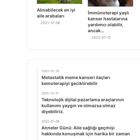
Alınabilecek en iyi
İmmünoterapi yaşlı
aile arabaları
kanser hastalarına
2021-12-08
yardımcı olabilir,
ancak…
2022-01-12
2022-01-10
Metastatik meme kanseri ilaçları
kemoterapiyi geciktirebilir
2021-12-21
Teknolojik dijital pazarlama araçlarının
kullanımı yaygın ve olmazsa olmaz
diyebiliriz.
2022-01-08
Anneler Günü: Aile sağlığı geçmişi
hakkında konuşmak için harika bir zaman