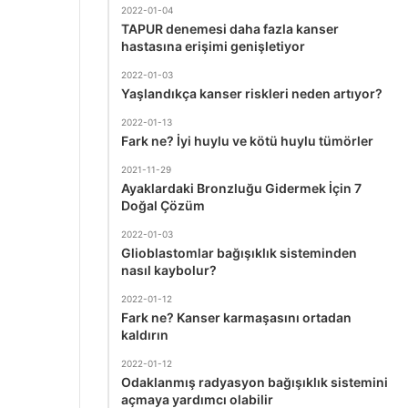
2022-01-04
TAPUR denemesi daha fazla kanser
hastasına erişimi genişletiyor
2022-01-03
Yaşlandıkça kanser riskleri neden artıyor?
2022-01-13
Fark ne? İyi huylu ve kötü huylu tümörler
2021-11-29
Ayaklardaki Bronzluğu Gidermek İçin 7
Doğal Çözüm
2022-01-03
Glioblastomlar bağışıklık sisteminden
nasıl kaybolur?
2022-01-12
Fark ne? Kanser karmaşasını ortadan
kaldırın
2022-01-12
Odaklanmış radyasyon bağışıklık sistemini
açmaya yardımcı olabilir