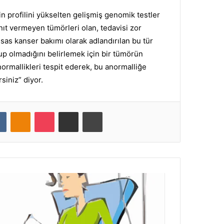
in profilini yükselten gelişmiş genomik testler
nıt vermeyen tümörleri olan, tedavisi zor
sas kanser bakımı olarak adlandırılan bu tür
lup olmadığını belirlemek için bir tümörün
rmallikleri tespit ederek, bu anormalliğe
siniz” diyor.
VKontakte
Odnoklassniki
Pocket
E-Posta ile paylaş
Yazdır