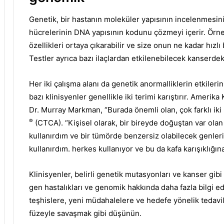
Genetik, bir hastanın moleküler yapısının incelenmesini 
hücrelerinin DNA yapısının kodunu çözmeyi içerir.
Örne
özellikleri ortaya çıkarabilir ve size onun ne kadar hızl
Testler ayrıca bazı ilaçlardan etkilenebilecek kanserdeki
Her iki çalışma alanı da genetik anormalliklerin etkileri
bazı klinisyenler genellikle iki terimi karıştırır.
Amerika K
Dr. Murray Markman, “Burada önemli olan, çok farklı iki
®
(CTCA).
“Kişisel olarak, bir bireyde doğuştan var olan 
kullanırdım ve bir tümörde benzersiz olabilecek genleri
kullanırdım. herkes kullanıyor ve bu da kafa karışıklığın
Klinisyenler, belirli genetik mutasyonları ve kanser gibi
gen hastalıkları ve genomik hakkında daha fazla bilgi e
teşhislere, yeni müdahalelere ve hedefe yönelik tedavil
füzeyle savaşmak gibi düşünün.