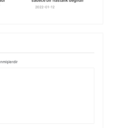
ddi
sadece bir hastalık değildir
r
2022-01-12
enmişlerdir