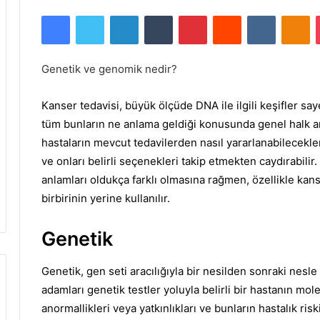
Facebook
Twitter
LinkedIn
Tumblr
Pinterest
Reddit
VKontakte
Odnoklassniki
Genetik ve genomik nedir?
Kanser tedavisi, büyük ölçüde DNA ile ilgili keşifler say
tüm bunların ne anlama geldiği konusunda genel halk ara
hastaların mevcut tedavilerden nasıl yararlanabilecekler
ve onları belirli seçenekleri takip etmekten caydırabilir.
anlamları oldukça farklı olmasına rağmen, özellikle kan
birbirinin yerine kullanılır.
Genetik
Genetik, gen seti aracılığıyla bir nesilden sonraki nesle a
adamları genetik testler yoluyla belirli bir hastanın mol
anormallikleri veya yatkınlıkları ve bunların hastalık riski