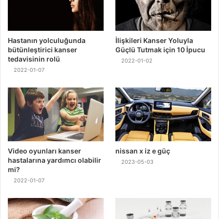
Hastanın yolculuğunda
İlişkileri Kanser Yoluyla
bütünleştirici kanser
Güçlü Tutmak için 10 İpucu
tedavisinin rolü
2022-01-02
2022-01-07
Video oyunları kanser
nissan x iz e güç
hastalarına yardımcı olabilir
2023-05-03
mi?
2022-01-07