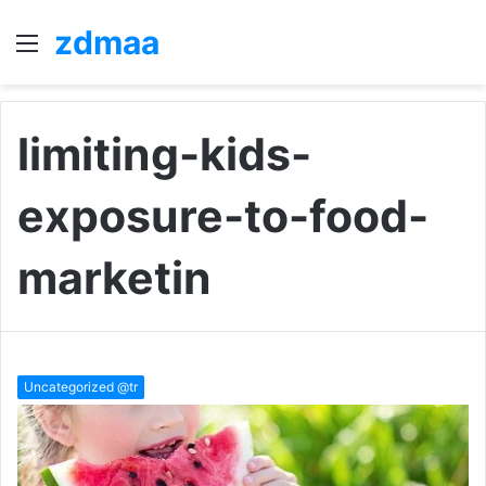
zdmaa
Menü
A
y
...
limiting-kids-
exposure-to-food-
marketin
Uncategorized @tr