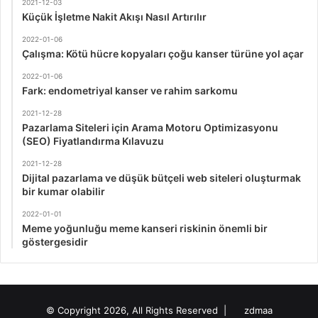
2021-12-03
Küçük İşletme Nakit Akışı Nasıl Artırılır
2022-01-06
Çalışma: Kötü hücre kopyaları çoğu kanser türüne yol açar
2022-01-06
Fark: endometriyal kanser ve rahim sarkomu
2021-12-28
Pazarlama Siteleri için Arama Motoru Optimizasyonu
(SEO) Fiyatlandırma Kılavuzu
2021-12-28
Dijital pazarlama ve düşük bütçeli web siteleri oluşturmak
bir kumar olabilir
2022-01-01
Meme yoğunluğu meme kanseri riskinin önemli bir
göstergesidir
© Copyright 2026, All Rights Reserved |
zdmaa