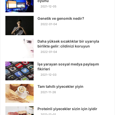
oyunu
2021-12-05
Genetik ve genomik nedir?
2022-01-04
Daha yüksek sıcaklıklar bir uyarıyla
birlikte gelir: cildinizi koruyun
2022-01-04
İşe yarayan sosyal medya paylaşım
fikirleri
2021-12-03
Tam tahıllı yiyecekler yiyin
2021-11-26
Proteinli yiyecekler sizin için iyidir
2021-12-01