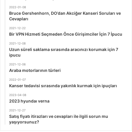
2022-01-08
Bruce Gershenhorn, DO’dan Akciğer Kanseri Soruları ve
Cevapları
2021-12-22
Bir VPN Hizmeti Seçmeden Önce Girişimciler İçin 7 İpucu
2021-12-08
Uzun süreli saklama sırasında aracınızı korumak için 7
ipucu
2021-12-06
Araba motorlarının türleri
2022-01-07
Kanser tedavisi sırasında yakınlık kurmak için ipuçları
2023-04-08
2023 hyundaı verna
2021-12-27
Satış fiyatı itirazları ve cevapları ile ilgili sorun mu
yaşıyorsunuz?