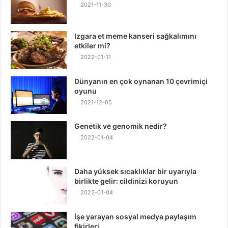
2021-11-30
Izgara et meme kanseri sağkalımını
etkiler mi?
2022-01-11
Dünyanın en çok oynanan 10 çevrimiçi
oyunu
2021-12-05
Genetik ve genomik nedir?
2022-01-04
Daha yüksek sıcaklıklar bir uyarıyla
birlikte gelir: cildinizi koruyun
2022-01-04
İşe yarayan sosyal medya paylaşım
fikirleri