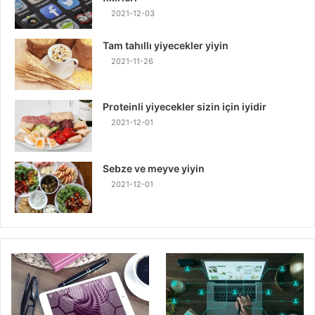
2021-12-03
Tam tahıllı yiyecekler yiyin
2021-11-26
Proteinli yiyecekler sizin için iyidir
2021-12-01
Sebze ve meyve yiyin
2021-12-01