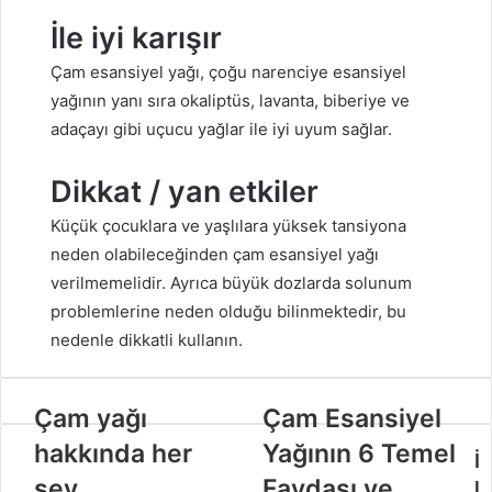
İle iyi karışır
Çam esansiyel yağı, çoğu narenciye esansiyel
yağının yanı sıra okaliptüs, lavanta, biberiye ve
adaçayı gibi uçucu yağlar ile iyi uyum sağlar.
Dikkat / yan etkiler
Küçük çocuklara ve yaşlılara yüksek tansiyona
neden olabileceğinden çam esansiyel yağı
verilmemelidir. Ayrıca büyük dozlarda solunum
problemlerine neden olduğu bilinmektedir, bu
nedenle dikkatli kullanın.
Çam yağı
Çam Esansiyel
hakkında her
Yağının 6 Temel
İ
şey
Faydası ve
l