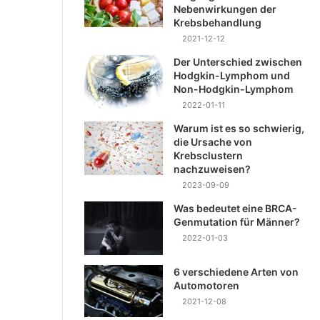
Nebenwirkungen der
Krebsbehandlung
2021-12-12
Der Unterschied zwischen
Hodgkin-Lymphom und
Non-Hodgkin-Lymphom
2022-01-11
Warum ist es so schwierig,
die Ursache von
Krebsclustern
nachzuweisen?
2023-09-09
Was bedeutet eine BRCA-
Genmutation für Männer?
2022-01-03
6 verschiedene Arten von
Automotoren
2021-12-08