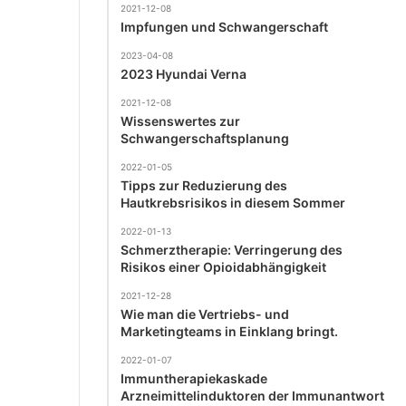
2021-12-08
Impfungen und Schwangerschaft
2023-04-08
2023 Hyundai Verna
2021-12-08
Wissenswertes zur
Schwangerschaftsplanung
2022-01-05
Tipps zur Reduzierung des
Hautkrebsrisikos in diesem Sommer
2022-01-13
Schmerztherapie: Verringerung des
Risikos einer Opioidabhängigkeit
2021-12-28
Wie man die Vertriebs- und
Marketingteams in Einklang bringt.
2022-01-07
Immuntherapiekaskade
Arzneimittelinduktoren der Immunantwort