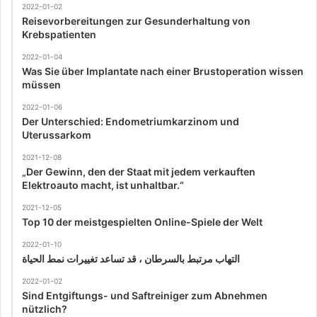
2022-01-02
Reisevorbereitungen zur Gesunderhaltung von
Krebspatienten
2022-01-04
Was Sie über Implantate nach einer Brustoperation wissen
müssen
2022-01-06
Der Unterschied: Endometriumkarzinom und
Uterussarkom
2021-12-08
„Der Gewinn, den der Staat mit jedem verkauften
Elektroauto macht, ist unhaltbar.“
2021-12-05
Top 10 der meistgespielten Online-Spiele der Welt
2022-01-10
التهاب مرتبط بالسرطان ، قد تساعد تغييرات نمط الحياة
2022-01-02
Sind Entgiftungs- und Saftreiniger zum Abnehmen
nützlich?