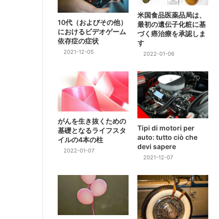
米国食品医薬品局は、
10代（およびその他）
最初の遺伝子化粧に基
におけるビデオゲーム
づく癌治療を承認しま
依存症の症状
す
2021-12-05
2022-01-06
がんを生き抜くための
Tipi di motori per
基礎となるライフスタ
auto: tutto ciò che
イルの4本の柱
devi sapere
2022-01-07
2021-12-07