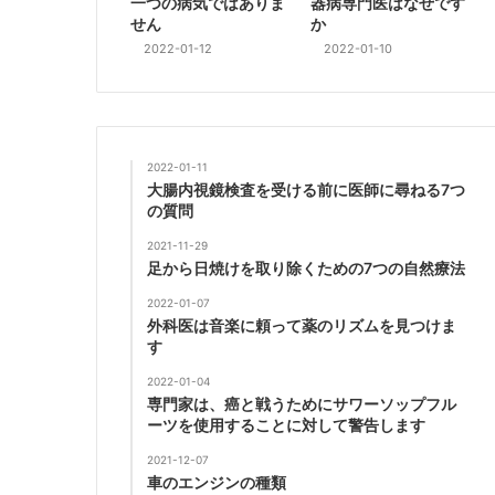
一つの病気ではありま
器病専門医はなぜです
せん
か
2022-01-12
2022-01-10
2022-01-11
大腸内視鏡検査を受ける前に医師に尋ねる7つ
の質問
2021-11-29
足から日焼けを取り除くための7つの自然療法
2022-01-07
外科医は音楽に頼って薬のリズムを見つけま
す
2022-01-04
専門家は、癌と戦うためにサワーソップフル
ーツを使用することに対して警告します
2021-12-07
車のエンジンの種類